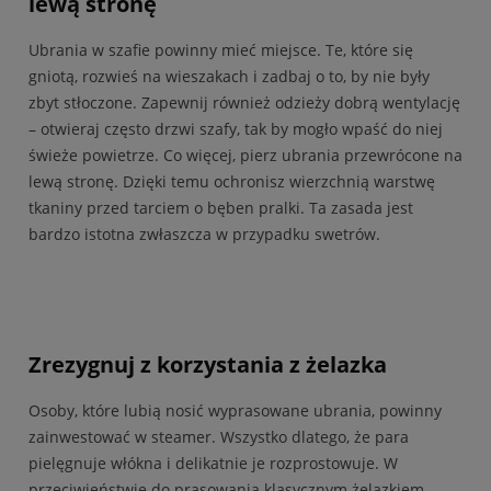
lewą stronę
Ubrania w szafie powinny mieć miejsce. Te, które się
gniotą, rozwieś na wieszakach i zadbaj o to, by nie były
zbyt stłoczone. Zapewnij również odzieży dobrą wentylację
– otwieraj często drzwi szafy, tak by mogło wpaść do niej
świeże powietrze. Co więcej, pierz ubrania przewrócone na
lewą stronę. Dzięki temu ochronisz wierzchnią warstwę
tkaniny przed tarciem o bęben pralki. Ta zasada jest
bardzo istotna zwłaszcza w przypadku swetrów.
Zrezygnuj z korzystania z żelazka
Osoby, które lubią nosić wyprasowane ubrania, powinny
zainwestować w steamer. Wszystko dlatego, że para
pielęgnuje włókna i delikatnie je rozprostowuje. W
przeciwieństwie do prasowania klasycznym żelazkiem,