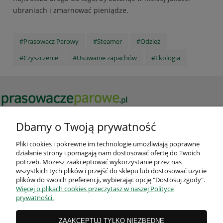
ubraniach i zmarnować pieniądze.
#Prasowacz Parowy
#Steamer
#Odzież
#Czyszczenie
#Usuwanie zapachów
#Ekologia
Potrzebujesz pomocy? Zadzwoń!
Dbamy o Twoją prywatność
+48 606 377 000
Pliki cookies i pokrewne im technologie umożliwiają poprawne
działanie strony i pomagają nam dostosować ofertę do Twoich
potrzeb. Możesz zaakceptować wykorzystanie przez nas
wszystkich tych plików i przejść do sklepu lub dostosować użycie
plików do swoich preferencji, wybierając opcję "Dostosuj zgody".
Więcej o plikach cookies przeczytasz w naszej Polityce
prywatności.
WARUNKI ZAKUPÓW
ZAAKCEPTUJ TYLKO NIEZBĘDNE