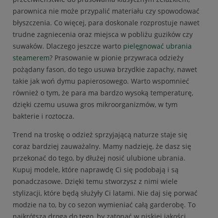
parownica nie może przypalić materiału czy spowodować
błyszczenia. Co więcej, para doskonale rozprostuje nawet
trudne zagniecenia oraz miejsca w pobliżu guzików czy
suwaków. Dlaczego jeszcze warto
pielęgnować ubrania
steamerem
? Prasowanie w pionie przywraca odzieży
pożądany fason, do tego usuwa brzydkie zapachy, nawet
takie jak woń dymu papierosowego. Warto wspomnieć
również o tym, że para ma bardzo wysoką temperaturę,
dzięki czemu usuwa gros mikroorganizmów, w tym
bakterie i roztocza.
Trend na troskę o odzież sprzyjającą naturze staje się
coraz bardziej zauważalny. Mamy nadzieję, że dasz się
przekonać do tego, by dłużej nosić ulubione ubrania.
Kupuj modele, które naprawdę Ci się podobają i są
ponadczasowe. Dzięki temu stworzysz z nimi wiele
stylizacji, które będą służyły Ci latami. Nie daj się porwać
modzie na to, by co sezon wymieniać całą garderobę. To
najkrótsza droga do tego, by zatonąć w niskiej jakości