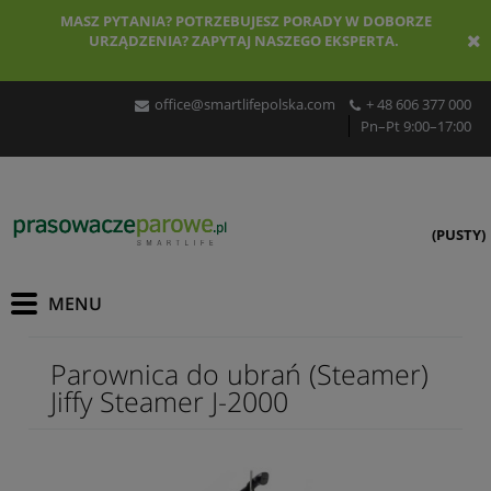
MASZ PYTANIA? POTRZEBUJESZ PORADY W DOBORZE
URZĄDZENIA? ZAPYTAJ NASZEGO EKSPERTA.
office@smartlifepolska.com
+ 48 606 377 000
Pn–Pt 9:00–17:00
(PUSTY)
Parownica do ubrań (Steamer)
Jiffy Steamer J-2000