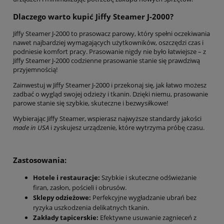
Dlaczego warto kupić Jiffy Steamer J-2000?
Jiffy Steamer J-2000 to prasowacz parowy, który spełni oczekiwania
nawet najbardziej wymagających użytkowników, oszczędzi czas i
podniesie komfort pracy. Prasowanie nigdy nie było łatwiejsze – z
Jiffy Steamer J-2000 codzienne prasowanie stanie się prawdziwą
przyjemnością!
Zainwestuj w Jiffy Steamer J-2000 i przekonaj się, jak łatwo możesz
zadbać o wygląd swojej odzieży i tkanin. Dzięki niemu, prasowanie
parowe stanie się szybkie, skuteczne i bezwysiłkowe!
Wybierając Jiffy Steamer, wspierasz najwyższe standardy jakości
made in USA
i zyskujesz urządzenie, które wytrzyma próbę czasu.
Zastosowania:
Hotele i restauracje:
Szybkie i skuteczne odświeżanie
firan, zasłon, pościeli i obrusów.
Sklepy odzieżowe:
Perfekcyjne wygładzanie ubrań bez
ryzyka uszkodzenia delikatnych tkanin.
Zakłady tapicerskie:
Efektywne usuwanie zagnieceń z