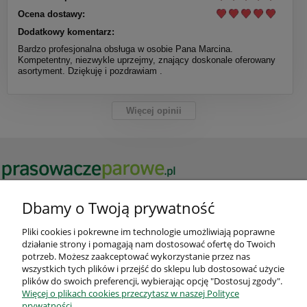
Ocena dostawy:
Dodatkowy komentarz:
Bardzo profesjonalna obsługa w osobie Pana Marcina.
Kompetentny, niezwykle uprzejmy, znający doskonale oferowany
asortyment. Dziękuję i pozdrawiam .
Więcej opinii
Potrzebujesz pomocy? Zadzwoń!
Dbamy o Twoją prywatność
+48 606 377 000
Pliki cookies i pokrewne im technologie umożliwiają poprawne
działanie strony i pomagają nam dostosować ofertę do Twoich
potrzeb. Możesz zaakceptować wykorzystanie przez nas
wszystkich tych plików i przejść do sklepu lub dostosować użycie
plików do swoich preferencji, wybierając opcję "Dostosuj zgody".
Więcej o plikach cookies przeczytasz w naszej Polityce
prywatności.