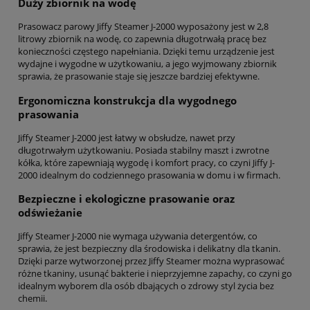
Duży zbiornik na wodę
Prasowacz parowy Jiffy Steamer J-2000 wyposażony jest w 2,8
litrowy zbiornik na wodę, co zapewnia długotrwałą pracę bez
konieczności częstego napełniania. Dzięki temu urządzenie jest
wydajne i wygodne w użytkowaniu, a jego wyjmowany zbiornik
sprawia, że prasowanie staje się jeszcze bardziej efektywne.
Ergonomiczna konstrukcja dla wygodnego
prasowania
Jiffy Steamer J-2000 jest łatwy w obsłudze, nawet przy
długotrwałym użytkowaniu. Posiada stabilny maszt i zwrotne
kółka, które zapewniają wygodę i komfort pracy, co czyni Jiffy J-
2000 idealnym do codziennego prasowania w domu i w firmach.
Bezpieczne i ekologiczne prasowanie oraz
odświeżanie
Jiffy Steamer J-2000 nie wymaga używania detergentów, co
sprawia, że jest bezpieczny dla środowiska i delikatny dla tkanin.
Dzięki parze wytworzonej przez Jiffy Steamer można wyprasować
różne tkaniny, usunąć bakterie i nieprzyjemne zapachy, co czyni go
idealnym wyborem dla osób dbających o zdrowy styl życia bez
chemii.