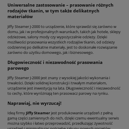
Uniwersalne zastosowanie – prasowanie różnych
rodzajów tkanin, w tym także delikatnych
materiałów
Jiffy Steamer J-2000 to urządzenie, które sprawdzi się zarówno w
domu, jak i w profesjonalnych warunkach, takich jak hotele, sklepy
odzieżowe, salony mody czy wypożyczalnie odzieży. Dzięki
możliwości prasowania wszystkich rodzajów tkanin, od odzieży
codziennej po delikatne materiały, jest to doskonałe rozwiązanie
zarówno do użytku domowego, jak i biznesowego.
Długowieczność i niezawodność prasowania
parowego
Jiffy Steamer J-2000 jest znany z wysokiej jakości wykonania i
trwałości. Dzięki solidnej konstrukcji i trwałym materiałom,
urządzenie jest inwestycją na lata. Długowieczność i niezawodność
to cechy, które wyróżniają ten prasowacz parowy na rynku.
Naprawiaj, nie wyrzucaj!
Ideą firmy
Jiffy Steamer
jest produkowanie urządzeń z pełną
gamą części zamiennych do nich, dzięki czemu ewentualny serwis
można szybko i łatwo przeprowadzić, przedłużając żywotność
urządzeń i minimalizując potrzebę zakupu nowych sprzętów.