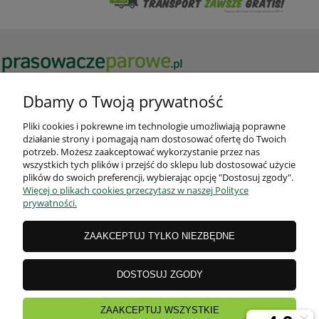
Potrzebujesz pomocy? Zadzwoń!
Dbamy o Twoją prywatność
+48 606 377 000
Pliki cookies i pokrewne im technologie umożliwiają poprawne
działanie strony i pomagają nam dostosować ofertę do Twoich
potrzeb. Możesz zaakceptować wykorzystanie przez nas
wszystkich tych plików i przejść do sklepu lub dostosować użycie
plików do swoich preferencji, wybierając opcję "Dostosuj zgody".
Więcej o plikach cookies przeczytasz w naszej Polityce
prywatności.
WARUNKI ZAKUPÓW
ZAAKCEPTUJ TYLKO NIEZBĘDNE
MOJE KONTO
DOSTOSUJ ZGODY
INFORMACJE O SKLEPIE
ZAAKCEPTUJ WSZYSTKIE