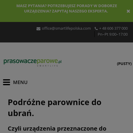
MASZ PYTANIA? POTRZEBUJESZ PORADY W DOBORZE
URZĄDZENIA? ZAPYTAJ NASZEGO EKSPERTA.
office@smartlifepolska.com
+ 48 606 377 000
Pn–Pt 9:00–17:00
(PUSTY)
Podróżne parownice do
ubrań.
Czyli urządzenia przeznaczone do