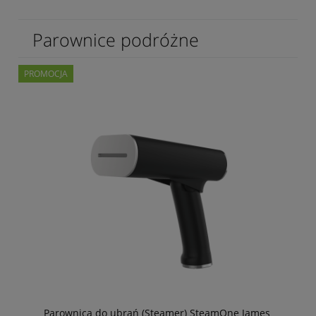
Parownice podróżne
PROMOCJA
Parownica do ubrań (Steamer) SteamOne James