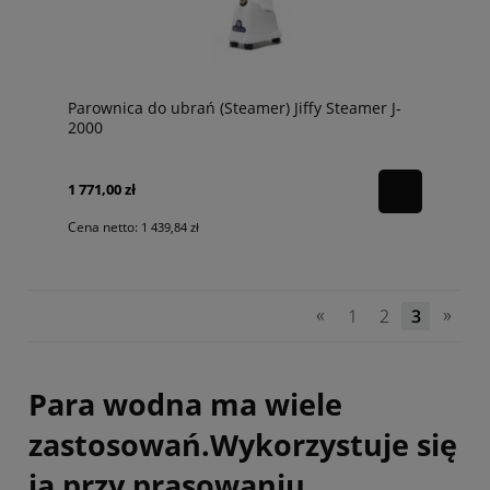
Parownica do ubrań (Steamer) Jiffy Steamer J-
2000
1 771,00 zł
Cena netto:
1 439,84 zł
«
»
1
2
3
Para wodna ma wiele
zastosowań.Wykorzystuje się
ją przy prasowaniu,