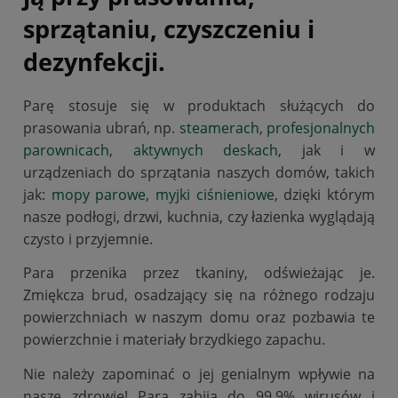
sprzątaniu, czyszczeniu i
dezynfekcji.
Parę stosuje się w produktach służących do
prasowania ubrań, np.
steamerach
,
profesjonalnych
parownicach
,
aktywnych deskach
, jak i w
urządzeniach do sprzątania naszych domów, takich
jak:
mopy parowe, myjki ciśnieniowe
, dzięki którym
nasze podłogi, drzwi, kuchnia, czy łazienka wyglądają
czysto i przyjemnie.
Para przenika przez tkaniny, odświeżając je.
Zmiękcza brud, osadzający się na różnego rodzaju
powierzchniach w naszym domu oraz pozbawia te
powierzchnie i materiały brzydkiego zapachu.
Nie należy zapominać o jej genialnym wpływie na
nasze zdrowie! Para zabija do 99,9% wirusów i