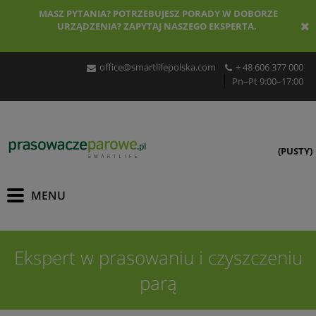
MASZ PYTANIA? POTRZEBUJESZ PORADY W DOBORZE
URZĄDZENIA? ZAPYTAJ NASZEGO EKSPERTA.
office@smartlifepolska.com
+ 48 606 377 000
Pn–Pt 9:00–17:00
(PUSTY)
Ekspert w prasowaniu i czyszczeniu
parą